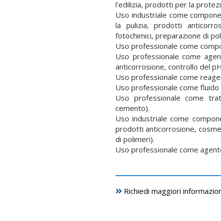
l'edilizia, prodotti per la prote
U
so industriale come componente
la pulizia, prodotti anticorros
fotochimici, preparazione di po
Uso professionale come composto
Uso professionale come agente
anticorrosione, controllo del pH
Uso professionale come reagent
Uso professionale come fluido d
Uso professionale come tratta
cemento).
U
so industriale come componente
prodotti anticorrosione, cosmeti
di polimeri).
Uso professionale come agente
Richiedi maggiori informazion