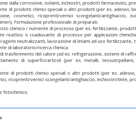
zione dalla corrosione, isolanti, inchiostri, prodotti farmaceutici, pr
 di prodotti chimici speciali o altri prodotti (per es. adesivi, bio
ione, cosmetici, ricoprenti/vernici scongelanti/antighiaccio, isol
limeri). Formulazione professionale di preparati.
 chimico / nutriente di processo (per es. fertilizzante, prodotti 
 reattivo o coadiuvante di processo per applicazioni chimiche
/agenti neutralizzanti, lavorazione di letami ad uso fertilizzante,
e di laboratorio/ricerca chimica.
i trasferimento del calore (ad es. refrigerazione, sistemi di raf
mento di superfici/articoli (per es. metalli, tessuti/pellami, 
 di prodotti chimici speciali o altri prodotti (per es. adesivi, b
ci, ricoprenti/vernici scongelanti/antighiaccio, inchiostri/tinte, p
 fotochimico.
i