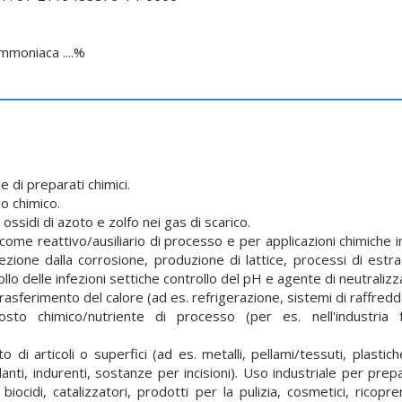
Ammoniaca ....%
 di preparati chimici.
o chimico.
 ossidi di azoto e zolfo nei gas di scarico.
come reattivo/ausiliario di processo e per applicazioni chimiche 
zione dalla corrosione, produzione di lattice, processi di estra
lo delle infezioni settiche controllo del pH e agente di neutralizz
trasferimento del calore (ad es. refrigerazione, sistemi di raffre
to chimico/nutriente di processo (per es. nell'industria f
di articoli o superfici (ad es. metalli, pellami/tessuti, plastich
anti, indurenti, sostanze per incisioni).
U
so industriale per prepa
 biocidi, catalizzatori, prodotti per la pulizia, cosmetici, ricopre