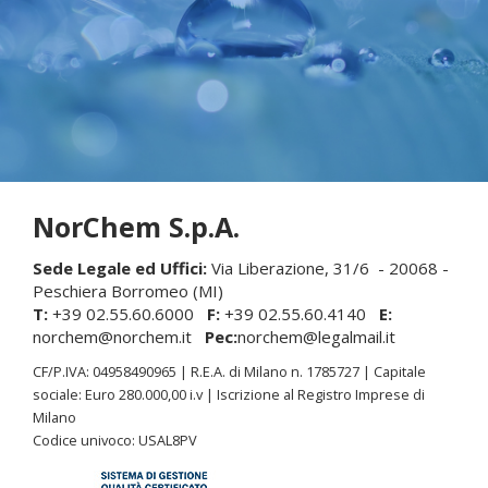
NorChem S.p.A.
Sede Legale ed Uffici:
Via Liberazione, 31/6 - 20068 -
Peschiera Borromeo (MI)
T:
+39 02.55.60.6000
F:
+39 02.55.60.4140
E:
norchem@norchem.it
Pec:
norchem@legalmail.it
CF/P.IVA: 04958490965 | R.E.A. di Milano n. 1785727 | Capitale
sociale: Euro 280.000,00 i.v | Iscrizione al Registro Imprese di
Milano
Codice univoco:
USAL8PV