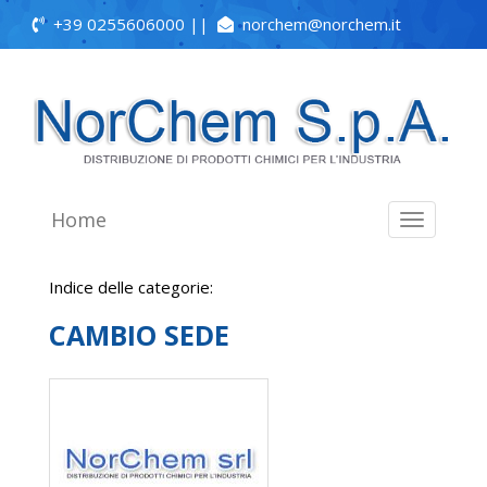
+39 0255606000
||
norchem@norchem.it
Home
Toggle
navigation
Indice delle categorie:
CAMBIO SEDE